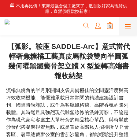
✨ 新・石尚主義！頂級石材家具震撼登場，搭配零重力電動沙發，
🏭 不用再比價！東海最強倉儲工廠來了，數百款好家具現貨供
應，直營價輕鬆換新家！
重新定義居家舒適。
✨ 新・石尚主義！頂級石材家具震撼登場，搭配零重力電動沙發，
重新定義居家舒適。
【弧影。鞍座 SADDLE-Arc】意式當代
輕奢焦糖橘工藝真皮馬鞍袋雙向半圓弧
幾何曜黑鐵藝骨架立體 X 型旋轉高端書
報收納架
流暢無銳角的半月形開闊皮袋具備極佳的空間靈活度與高
坪效收納機能，能優雅承載日常常閱的精裝建築設計書
刊、國際時尚雜誌，或作為客廳風格毯、高階香氛的陳列
載體。其時髦且具強烈現代雕塑線條的洗鍊剪影，不論是
作為現代豪宅客廳主人單椅旁的精品核心單品、與時髦皮
沙發配搭凝聚視覺焦點，或是置於高階私人招待所 VIP 會
客區、奢華總裁辦公室的雪茄沙龍角，都能輕鬆提升整體