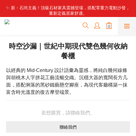
✨ 新・石尚主義！頂級石材家具震撼登場，搭配零重力電動沙發，
✨ 新・石尚主義！頂級石材家具震撼登場，搭配零重力電動沙發，
重新定義居家舒適。
重新定義居家舒適。
🤫 內行人才知道的寶藏地！部落客激推：東海隱藏版高品質家具
工廠，設計師款直接帶回家！
🏭 不用再比價！東海最強倉儲工廠來了，數百款好家具現貨供
時空沙漏｜世紀中期現代雙色幾何收納
應，直營價輕鬆換新家！
餐櫃
✨ 新・石尚主義！頂級石材家具震撼登場，搭配零重力電動沙發，
重新定義居家舒適。
以經典的 Mid-Century 設計語彙為靈感，將純白幾何線條
與胡桃木人字拼花工藝流暢交織。沉穩大器的寬闊長方几
面，搭配俐落的黑砂鐵藝懸空腳座，為現代客廳構築一抹
富含時光溫度的復古摩登端景。
若想購買，請聯絡我們。
聯絡我們