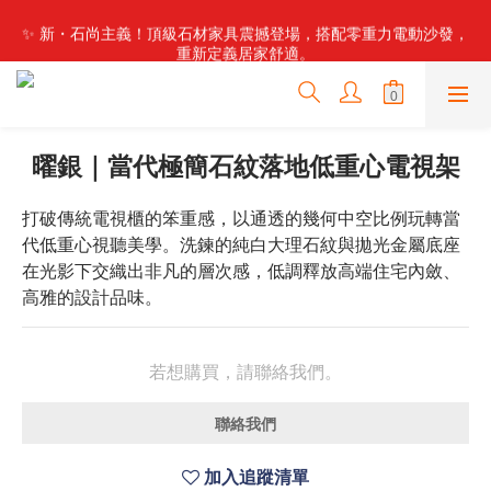
✨ 新・石尚主義！頂級石材家具震撼登場，搭配零重力電動沙發，
✨ 新・石尚主義！頂級石材家具震撼登場，搭配零重力電動沙發，
重新定義居家舒適。
重新定義居家舒適。
曜銀｜當代極簡石紋落地低重心電視架
打破傳統電視櫃的笨重感，以通透的幾何中空比例玩轉當
代低重心視聽美學。洗鍊的純白大理石紋與拋光金屬底座
在光影下交織出非凡的層次感，低調釋放高端住宅內斂、
高雅的設計品味。
若想購買，請聯絡我們。
聯絡我們
加入追蹤清單