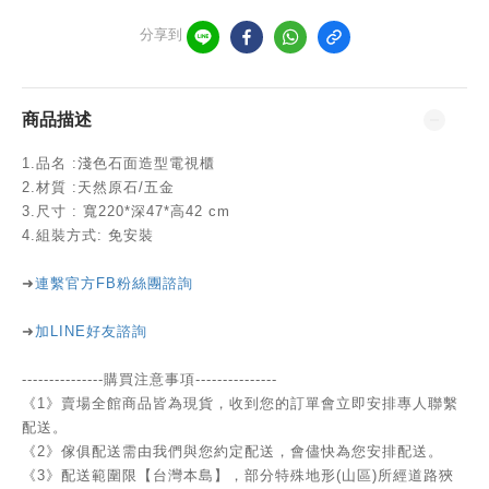
分享到
商品描述
1.品名 :淺色石面造型電視櫃
2.材質 :天然原石/五金
3.尺寸 : 寬220*深47*高42 cm
4.組裝方式: 免安裝
➜
連繫官方FB粉絲團諮詢
➜
加LINE好友諮詢
---------------購買注意事項---------------
《1》賣場全館商品皆為現貨，收到您的訂單會立即安排專人聯繫
配送。
《2》傢俱配送需由我們與您約定配送，會儘快為您安排配送。
《3》配送範圍限【台灣本島】，部分特殊地形(山區)所經道路狹