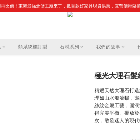
不用再比價！東海最強倉儲工廠來了，數百款好家具現貨供應，直營價輕鬆
・石尚主義！頂級石材家具震撼登場，搭配零重力電動沙發，重新定義居
・石尚主義！頂級石材家具震撼登場，搭配零重力電動沙發，重新定義居
區
類系統櫃訂製
石材系列
我們的故事
極光大理石髮
精選天然大理石打造
理如山水般流暢，盡
絲紋金屬工藝，圓潤
得完美平衡。擺放於
次，散發迷人的現代