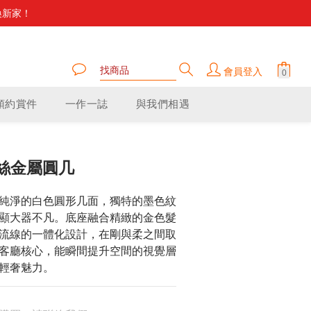
換新家！
家舒適。
家舒適。
會員登入
預約賞件
一作一誌
與我們相遇
絲金屬圓几
純淨的白色圓形几面，獨特的墨色紋
顯大器不凡。底座融合精緻的金色髮
流線的一體化設計，在剛與柔之間取
客廳核心，能瞬間提升空間的視覺層
輕奢魅力。