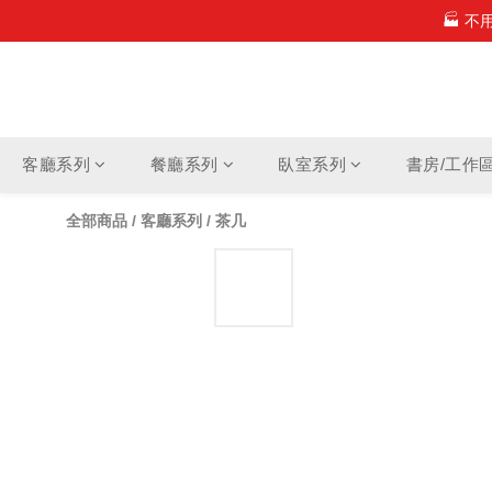
🏭 
✨ 新
✨ 新
客廳系列
餐廳系列
臥室系列
書房/工作
全部商品
/
客廳系列
/
茶几