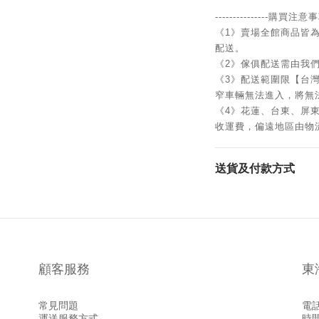
---------------購買注意事項-
《1》賣場全館商品皆
配送。
《2》傢俱配送需由我
《3》配送範圍限【台灣
窄車輛無法進入，將無
《4》花蓮、台東、屏東
收運費，偏遠地區由物
送貨及付款方式
顧客服務
東
常見問題
電話 
運送服務方式
時間