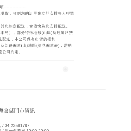
--------------
為現貨，收到您的訂單會立即安排專人聯繫
們與您約定配送，會儘快為您安排配送。
本島】，部分特殊地形(山區)所經道路狹
法配送，本公司保有出貨的權利
及部份偏遠(山)地區(請見偏遠表)，需酌
流公司判定。
海倉儲門市資訊
/ 04-23581797
 / 週一至週日 10:00-20:00