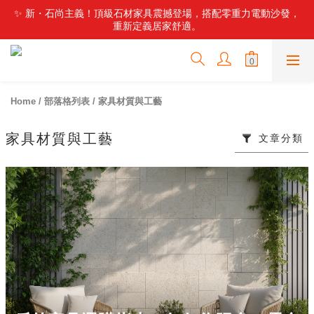
✨ 新・石尚主義！頂級石材家具震撼登場，搭配零重力電動沙發，
✨ 新・石尚主義！頂級石材家具震撼登場，搭配零重力電動沙發，
重新定義居家舒適。
重新定義居家舒適。
🤫 內行人才知道的寶藏地！部落客激推：東海隱藏版高品質家具
工廠，設計師款直接帶回家！
🏭 不用再比價！東海最強倉儲工廠來了，數百款好家具現貨供
Home
/
部落格列表
/
家具材質與工藝
應，直營價輕鬆換新家！
✨ 新・石尚主義！頂級石材家具震撼登場，搭配零重力電動沙發，
家具材質與工藝
文章分類
重新定義居家舒適。