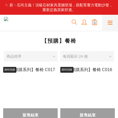
✨ 新・石尚主義！頂級石材家具震撼登場，搭配零重力電動沙發，
✨ 新・石尚主義！頂級石材家具震撼登場，搭配零重力電動沙發，
重新定義居家舒適。
重新定義居家舒適。
🤫 內行人才知道的寶藏地！部落客激推：東海隱藏版高品質家具
工廠，設計師款直接帶回家！
🏭 不用再比價！東海最強倉儲工廠來了，數百款好家具現貨供
應，直營價輕鬆換新家！
【預購】餐椅
✨ 新・石尚主義！頂級石材家具震撼登場，搭配零重力電動沙發，
重新定義居家舒適。
商品排序
每頁顯示 24 個
限時預購
限時預購
販售結束
販售結束