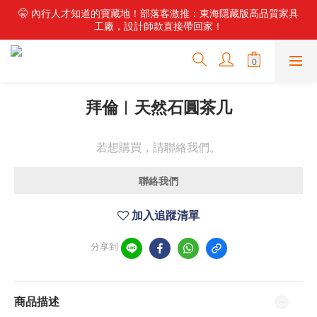
✨ 新・石尚主義！頂級石材家具震撼登場，搭配零重力電動沙發，
🤫 內行人才知道的寶藏地！部落客激推：東海隱藏版高品質家具
工廠，設計師款直接帶回家！
重新定義居家舒適。
🏭 不用再比價！東海最強倉儲工廠來了，數百款好家具現貨供
應，直營價輕鬆換新家！
✨ 新・石尚主義！頂級石材家具震撼登場，搭配零重力電動沙發，
拜倫︱天然石圓茶几
重新定義居家舒適。
若想購買，請聯絡我們。
聯絡我們
加入追蹤清單
分享到
商品描述