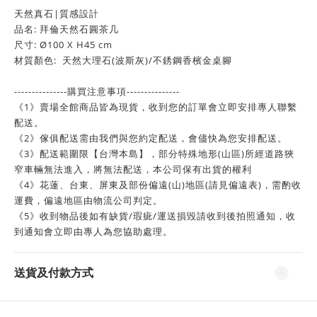
天然真石|質感設計
品名: 拜倫天然石圓茶几
尺寸: Ø100 X H45 cm
材質顏色: 天然大理石(波斯灰)/不銹鋼香檳金桌腳
---------------購買注意事項---------------
《1》賣場全館商品皆為現貨，收到您的訂單會立即安排專人聯繫
配送。
《2》傢俱配送需由我們與您約定配送，會儘快為您安排配送。
《3》配送範圍限【台灣本島】，部分特殊地形(山區)所經道路狹
窄車輛無法進入，將無法配送，本公司保有出貨的權利
《4》花蓮、台東、屏東及部份偏遠(山)地區(請見偏遠表)，需酌收
運費，偏遠地區由物流公司判定。
《5》收到物品後如有缺貨/瑕疵/運送損毀請收到後拍照通知，收
到通知會立即由專人為您協助處理。
送貨及付款方式