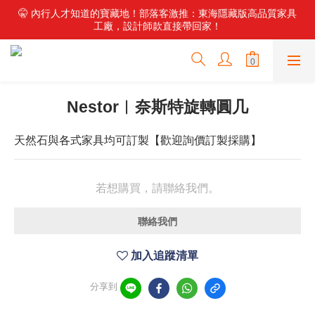
✨ 新・石尚主義！頂級石材家具震撼登場，搭配零重力電動沙發，
🤫 內行人才知道的寶藏地！部落客激推：東海隱藏版高品質家具
工廠，設計師款直接帶回家！
重新定義居家舒適。
🏭 不用再比價！東海最強倉儲工廠來了，數百款好家具現貨供
應，直營價輕鬆換新家！
✨ 新・石尚主義！頂級石材家具震撼登場，搭配零重力電動沙發，
Nestor︱奈斯特旋轉圓几
重新定義居家舒適。
天然石與各式家具均可訂製【歡迎詢價訂製採購】
若想購買，請聯絡我們。
聯絡我們
加入追蹤清單
分享到