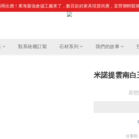
不用再比價！東海最強倉儲工廠來了，數百款好家具現貨供應，直營價輕鬆
・石尚主義！頂級石材家具震撼登場，搭配零重力電動沙發，重新定義居
・石尚主義！頂級石材家具震撼登場，搭配零重力電動沙發，重新定義居
區
類系統櫃訂製
石材系列
我們的故事
米諾提雲南白
若想
分享到