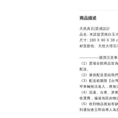
商品描述
天然真石|質感設計
品名: 米諾提雲南白玉
尺寸: 180 X 90 X 38 c
材質顏色: 天然大理石
---------------購買注意事項-
《1》賣場全館商品皆
配送。
《2》傢俱配送需由我
《3》配送範圍限【台灣
窄車輛無法進入，將無
《4》花蓮、台東、屏東
收運費，偏遠地區由物
《5》收到物品後如有缺
到通知會立即由專人為