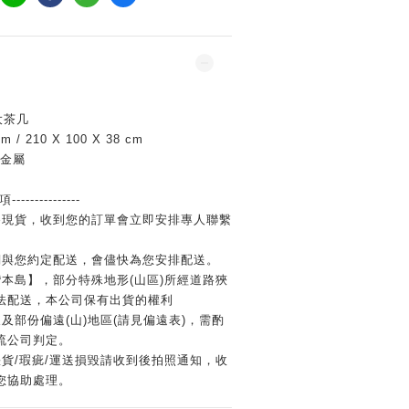
大茶几
m / 210 X 100 X 38 cm
/金屬
--------------
為現貨，收到您的訂單會立即安排專人聯繫
們與您約定配送，會儘快為您安排配送。
本島】，部分特殊地形(山區)所經道路狹
法配送，本公司保有出貨的權利
及部份偏遠(山)地區(請見偏遠表)，需酌
流公司判定。
貨/瑕疵/運送損毀請收到後拍照通知，收
您協助處理。