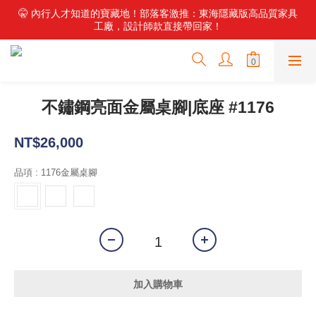
✨ 新・石尚主義！頂級石材家具震撼登場，搭配零重力電動沙發，
🤫 內行人才知道的寶藏地！部落客激推：東海隱藏版高品質家具
工廠，設計師款直接帶回家！
重新定義居家舒適。
🏭 不用再比價！東海最強倉儲工廠來了，數百款好家具現貨供
應，直營價輕鬆換新家！
✨ 新・石尚主義！頂級石材家具震撼登場，搭配零重力電動沙發，
不鏽鋼亮面金屬桌腳|底座 #1176
重新定義居家舒適。
NT$26,000
品項
: 1176金屬桌腳
加入購物車